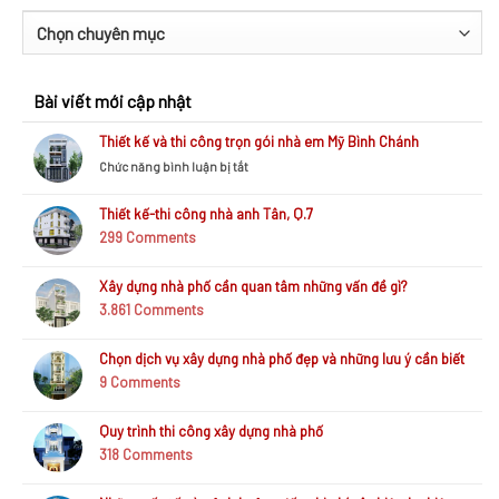
Danh
mục
bài
Bài viết mới cập nhật
viết
Thiết kế và thi công trọn gói nhà em Mỹ Bình Chánh
ở
Chức năng bình luận bị tắt
Thiết
kế
Thiết kế-thi công nhà anh Tân, Q.7
và
299
Comments
thi
công
trọn
Xây dựng nhà phố cần quan tâm những vấn đề gì?
gói
3.861
Comments
nhà
em
Mỹ
Chọn dịch vụ xây dựng nhà phố đẹp và những lưu ý cần biết
Bình
9
Comments
Chánh
Quy trình thi công xây dựng nhà phố
318
Comments