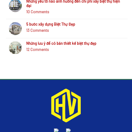
Những yếu tố nào ảnh hưởng đến chi phí xây biệt thự hiện
đại
10
Comments
5 bước xây dựng Biệt Thự Đẹp
13
Comments
Những lưu ý để có bản thiết kế biệt thự đẹp
12
Comments