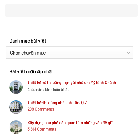
Danh mục bài viết
Danh
mục
bài
Bài viết mới cập nhật
viết
Thiết kế và thi công trọn gói nhà em Mỹ Bình Chánh
ở
Chức năng bình luận bị tắt
Thiết
kế
Thiết kế-thi công nhà anh Tân, Q.7
và
299
Comments
thi
công
trọn
Xây dựng nhà phố cần quan tâm những vấn đề gì?
gói
3.861
Comments
nhà
em