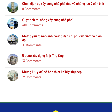
Mỹ
Chọn dịch vụ xây dựng nhà phố đẹp và những lưu ý cần biết
Bình
9
Comments
Chánh
Quy trình thi công xây dựng nhà phố
318
Comments
Những yếu tố nào ảnh hưởng đến chi phí xây biệt thự hiện
đại
10
Comments
5 bước xây dựng Biệt Thự Đẹp
13
Comments
Những lưu ý để có bản thiết kế biệt thự đẹp
12
Comments