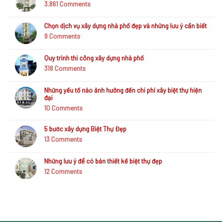
3.861
Comments
nhà
em
Mỹ
Chọn dịch vụ xây dựng nhà phố đẹp và những lưu ý cần biết
Bình
9
Comments
Chánh
Quy trình thi công xây dựng nhà phố
318
Comments
Những yếu tố nào ảnh hưởng đến chi phí xây biệt thự hiện
đại
10
Comments
5 bước xây dựng Biệt Thự Đẹp
13
Comments
Những lưu ý để có bản thiết kế biệt thự đẹp
12
Comments