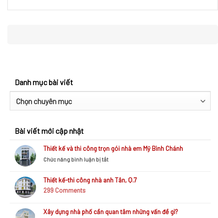
Danh mục bài viết
Danh
mục
bài
Bài viết mới cập nhật
viết
Thiết kế và thi công trọn gói nhà em Mỹ Bình Chánh
ở
Chức năng bình luận bị tắt
Thiết
kế
Thiết kế-thi công nhà anh Tân, Q.7
và
299
Comments
thi
công
trọn
Xây dựng nhà phố cần quan tâm những vấn đề gì?
gói