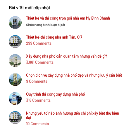
bài
Bài viết mới cập nhật
viết
Thiết kế và thi công trọn gói nhà em Mỹ Bình Chánh
ở
Chức năng bình luận bị tắt
Thiết
kế
Thiết kế-thi công nhà anh Tân, Q.7
và
299
Comments
thi
công
trọn
Xây dựng nhà phố cần quan tâm những vấn đề gì?
gói
3.861
Comments
nhà
em
Mỹ
Chọn dịch vụ xây dựng nhà phố đẹp và những lưu ý cần biết
Bình
9
Comments
Chánh
Quy trình thi công xây dựng nhà phố
318
Comments
Những yếu tố nào ảnh hưởng đến chi phí xây biệt thự hiện
đại
10
Comments